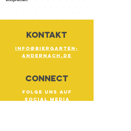
KONTAKT
info@biergarten-
andernach.de
Connect
FOLGE UNS AUF
social media