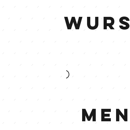
Wur
Me