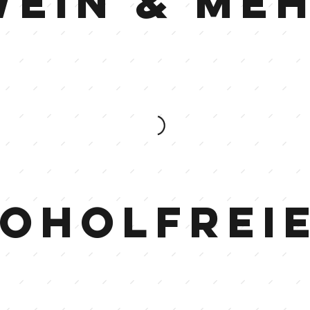
Wein & Me
oholfrei